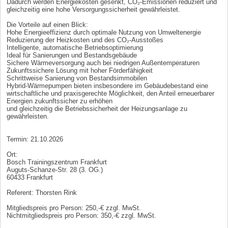
Dadurch werden Energiekosten gesenkt, CO₂-Emissionen reduziert und
gleichzeitig eine hohe Versorgungssicherheit gewährleistet.
Die Vorteile auf einen Blick:
Hohe Energieeffizienz durch optimale Nutzung von Umweltenergie
Reduzierung der Heizkosten und des CO₂-Ausstoßes
Intelligente, automatische Betriebsoptimierung
Ideal für Sanierungen und Bestandsgebäude
Sichere Wärmeversorgung auch bei niedrigen Außentemperaturen
Zukunftssichere Lösung mit hoher Förderfähigkeit
Schrittweise Sanierung von Bestandsimmobilen
Hybrid-Wärmepumpen bieten insbesondere im Gebäudebestand eine
wirtschaftliche und praxisgerechte Möglichkeit, den Anteil erneuerbarer
Energien zukunftssicher zu erhöhen
und gleichzeitig die Betriebssicherheit der Heizungsanlage zu
gewährleisten.
Termin: 21.10.2026
Ort:
Bosch Trainingszentrum Frankfurt
Auguts-Schanze-Str. 28 (3. OG.)
60433 Frankfurt
Referent: Thorsten Rink
Mitgliedspreis pro Person: 250,-€ zzgl. MwSt.
Nichtmitgliedspreis pro Person: 350,-€ zzgl. MwSt.