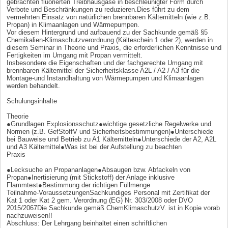
gebrachten fluorierten Treibhausgase in beschleunigter Form durch
Verbote und Beschränkungen zu reduzieren.Dies führt zu dem
vermehrten Einsatz von natürlichen brennbaren Kältemitteln (wie z.B.
Propan) in Klimaanlagen und Wärmepumpen.
Vor diesem Hintergrund und aufbauend zu der Sachkunde gemäß §5
Chemikalien-Klimaschutzverordnung (Kälteschein 1 oder 2), werden in
diesem Seminar in Theorie und Praxis, die erforderlichen Kenntnisse und
Fertigkeiten im Umgang mit Propan vermittelt.
Insbesondere die Eigenschaften und der fachgerechte Umgang mit
brennbaren Kältemittel der Sicherheitsklasse A2L / A2 / A3 für die
Montage-und Instandhaltung von Wärmepumpen und Klimaanlagen
werden behandelt.
Schulungsinhalte
Theorie
●Grundlagen Explosionsschutz●wichtige gesetzliche Regelwerke und
Normen (z.B. GefStoffV und Sicherheitsbestimmungen)●Unterschiede
bei Bauweise und Betrieb zu A1 Kältemitteln●Unterschiede der A2, A2L
und A3 Kältemittel●Was ist bei der Aufstellung zu beachten
Praxis
●Lecksuche an Propananlagen●Absaugen bzw. Abfackeln von
Propan●Inertisierung (mit Stickstoff) der Anlage inklusive
Flammtest●Bestimmung der richtigen Füllmenge
Teilnahme-VoraussetzungenSachkundiges Personal mit Zertifikat der
Kat 1 oder Kat 2 gem. Verordnung (EG) Nr. 303/2008 oder DVO
2015/2067Die Sachkunde gemäß ChemKlimaschutzV. ist in Kopie vorab
nachzuweisen!!
Abschluss: Der Lehrgang beinhaltet einen schriftlichen